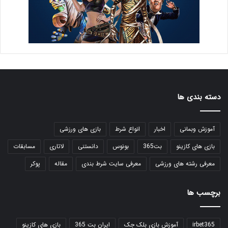
دسته بندی ها
آموزش وبمانی
اخبار
انواع شرط
بازی های ورزشی
بازی های کازینو
بت365
بونوس
دانستنی
لاتاری
مسابقات
معرفی رشته های ورزشی
معرفی سایت شرط بندی
مقاله
پوکر
برچسب ها
irbet365
آموزش بازی بلک جک
ایران بت 365
بازی های کازینو