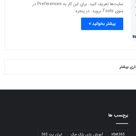
سایت‌ها تعریف کنید. برای این کار به Preferences در
منوی Tools بروید. در پنجره…
بیشتر بخوانید »
ذاری بیشتر
برچسب ها
irbet365
آموزش بازی بلک جک
ایران بت 365