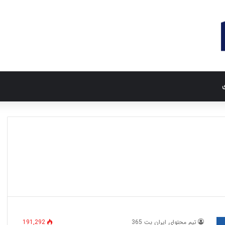
ی
تیم محتوای ایران بت 365
191,292