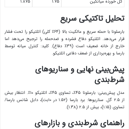
گل خورده میانگین
۱.۷۵
۱.۸۷۵
تحلیل تاکتیکی سریع
بارسلونا با حمله سریع و مالکیت بالا (۶۴٪ کلی) اتلتیکو را تحت فشار
قرار می‌دهد. اتلتیکو دفاع فشرده و ضدحمله را ترجیح می‌دهد اما
خارج از خانه ضعیف است (۳۹٪ دفاع). کلید: کنترل میانه توسط
بارسا و بهره‌برداری از ضعف دفاعی اتلتیکو.
پیش‌بینی نهایی و سناریوهای
شرط‌بندی
مدل پیش‌بینی: بارسلونا ۴۵٪، تساوی ۴۵٪، اتلتیکو ۱۰٪. انتظار بیش
از ۲.۵ گل. سناریوها: برد بارسا (۱.۵۲ در ۱۰بت)، دابل شانس بارسا/
تساوی (۱.۱۵)، بیش از ۲.۵ (۱.۳۸).
راهنمای شرط‌بندی و بازار‌های