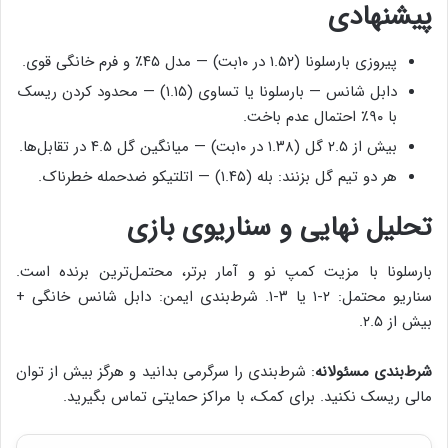
پیشنهادی
پیروزی بارسلونا (۱.۵۲ در ۱۰بت) — مدل ۴۵٪ و فرم خانگی قوی.
دابل شانس — بارسلونا یا تساوی (۱.۱۵) — محدود کردن ریسک
با ۹۰٪ احتمال عدم باخت.
بیش از ۲.۵ گل (۱.۳۸ در ۱۰بت) — میانگین گل ۴.۵ در تقابل‌ها.
هر دو تیم گل بزنند: بله (۱.۴۵) — اتلتیکو ضدحمله خطرناک.
تحلیل نهایی و سناریوی بازی
بارسلونا با مزیت کمپ نو و آمار برتر، محتمل‌ترین برنده است.
سناریو محتمل: ۲-۱ یا ۳-۱. شرط‌بندی ایمن: دابل شانس خانگی +
بیش از ۲.۵.
شرط‌بندی مسئولانه
: شرط‌بندی را سرگرمی بدانید و هرگز بیش از توان
مالی ریسک نکنید. برای کمک، با مراکز حمایتی تماس بگیرید.