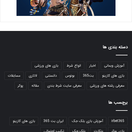
دسته بندی ها
آموزش وبمانی
اخبار
انواع شرط
بازی های ورزشی
بازی های کازینو
بت365
بونوس
دانستنی
لاتاری
مسابقات
معرفی رشته های ورزشی
معرفی سایت شرط بندی
مقاله
پوکر
برچسب ها
irbet365
آموزش بازی بلک جک
ایران بت 365
بازی های کازینو
بازی پوکر
بتکارت
بلک جک
ترکیب احتمالی