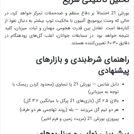
بورنلی 21 احتمالاً بر دفاع منظم و ضدحملات تمرکز خواهد کرد، در
حالی که وست برومویچ آلبیون با مالکیت توپ بیشتر به دنبال نفوذ از
کناره‌ها است. تعادل بین قدرت هجومی مهمان و ثبات میزبان، کلید
نتیجه خواهد بود. در مسابقات جوانان، اغلب گل‌های زودهنگام در
دقایق ۳۰-۶۰ تعیین‌کننده هستند.
راهنمای شرط‌بندی و بازارهای
پیشنهادی
دابل شانس — بورنلی 21 یا تساوی (محدود کردن ریسک با
توجه به میزبانی)
بالای ۲.۵ گل (بازی‌های 21 پرگل با میانگین ۳.۲ گل)
هر دو تیم گل می‌زنند — بله (روند تهاجمی هر دو طرف)
پیروزی بورنلی 21 (مزیت زمین و فرم اخیر)
پیش‌بینی نهایی و سناریوهای