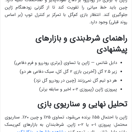
ژاپن با برتری در رودررو، بر دفاع نفوذناپذیر و ضدحملات تکیه دارد.
چین باید خط میانی را تقویت کند تا از گلزنی زودهنگام ژاپن
جلوگیری کند. انتظار بازی کم‌گل با تمرکز بر کنترل توپ (بر اساس
روند قبلی) وجود دارد.
راهنمای شرط‌بندی و بازارهای
پیشنهادی
دابل شانس — ژاپن یا تساوی (برتری رودررو و فرم دفاعی)
زیر ۲.۵ گل (آخرین بازی ۲ گل کل، سبک دفاعی هر دو)
هر دو تیم گل نمی‌زنند (چین در رودررو گل نزد)
پیروزی ژاپن (پیروزی ۲-۰ اخیر و سابقه برتر)
تحلیل نهایی و سناریوی بازی
ژاپن با احتمال ۵۵٪ برنده می‌شود، تساوی ۲۵٪ و چین ۲۰٪. سناریوی
محتمل: پیروزی ۱-۰ یا ۲-۰ ژاپن. شرط‌بندان به بازارهای کم‌ریسک