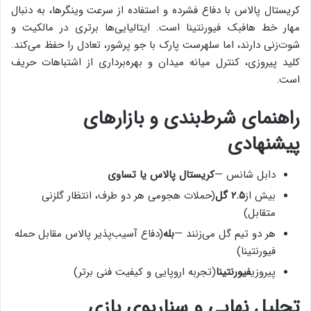
کریستال پالاس با دفاع فشرده و استفاده از سرعت وینگرها، به دنبال
مهار خط هافبک فیورنتینا است. ایتالیایی‌ها برتری در مالکیت و
شوت‌زنی دارند، اما سلهرست پارک با جو پرشور، تعادل را حفظ می‌کند.
کلید پیروزی، کنترل میانه میدان و بهره‌برداری از اشتباهات حریف
است.
راهنمای شرط‌بندی و بازار‌های
پیشنهادی
دابل شانس —
کریستال پالاس یا تساوی
بیش از
۲.۵ گل
(حملات هجومی هر دو طرف، انتظار گلزنی
متقابل)
هر دو تیم گل می‌زنند —
بله
(دفاع آسیب‌پذیر پالاس مقابل حمله
فیورنتینا)
پیروزی
فیورنتینا
(تجربه اروپایی و کیفیت فنی برتر)
تحلیل نهایی و سناریوی بازی