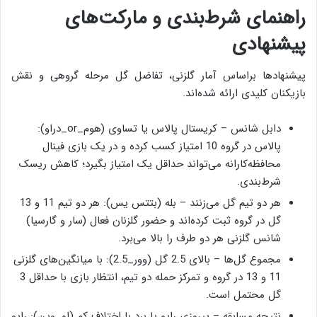
راهنمای شرط‌بندی و مارکت‌های
پیشنهادی
پیشنهادها براساس آمار گلزنی، تفاضل گل مرحله گروهی و نقش
بازیکنان کلیدی ارائه شده‌اند.
دابل شانس – کریستال پالاس یا تساوی (هوم_or_دراو):
پالاس در گروه 10 امتیاز کسب کرده و در یک بازی فینال
محافظه‌کارانه می‌تواند حداقل یک امتیاز بگیرد؛ کاهش ریسک
شرط‌بندی.
هر دو تیم گل می‌زنند – بله (بتتس یس): هر دو تیم 11 و 13
گل در گروه ثبت کرده‌اند و حضور گلزنان فعال (سار و گارسیا)
شانس گلزنی هر دو طرف را بالا می‌برد.
مجموع گل‌ها – بالای 2.5 گل (وور_2.5): با میانگین‌های گلزنی
11 و 13 در گروه و تمرکز حمله دو تیم، انتظار بازی با حداقل 3
گل محتمل است.
نتیجه مسابقه – پیروزی رایو یا برد با اختلاف کم (او_وین): رایو