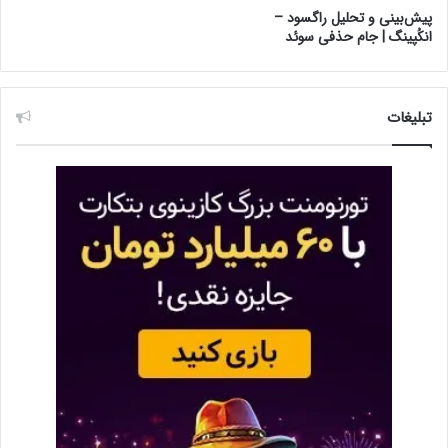
پیش‌بینی و تحلیل راگسود –
انکُپینگ | جام حذفی سوئد
تبلیغات