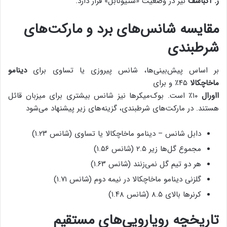
ر. آکباشف
نیز در وضعیت «ستیونابل» قرار دارد.
مقایسه شانس‌های برد و مارکت‌های
شرطبندی
بر اساس پیش‌بینی‌ها، شانس پیروزی یا تساوی برای
دینامو
ماخاچکالا
۴۵٪ و برای
ااورال
۱۰٪ است. بوک‌میکرها نیز شانس بیشتری برای میزبان قائل
هستند. در مارکت‌های شرطبندی، گزینه‌های زیر پیشنهاد می‌شود
دابل شانس – دینامو ماخاچکالا یا تساوی (شانس ۱.۲۳)
مجموع گل‌ها زیر ۲.۵ (شانس ۱.۵۶)
هر دو تیم گل نمی‌زنند (شانس ۱.۶۳)
گلزنی دینامو ماخاچکالا در نیمه دوم (شانس ۱.۷۱)
کرنرها بالای ۸.۵ (شانس ۱.۴۸)
تاریخچه رویارویی‌های مستقیم