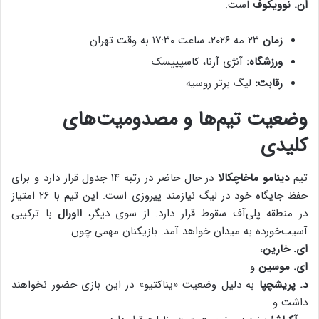
ان. نوویکوف
است.
زمان
۲۳ مه ۲۰۲۶، ساعت ۱۷:۳۰ به وقت تهران
ورزشگاه:
آنژی آرنا، کاسپییسک
رقابت:
لیگ برتر روسیه
وضعیت تیم‌ها و مصدومیت‌های
کلیدی
تیم
دینامو ماخاچکالا
در حال حاضر در رتبه ۱۴ جدول قرار دارد و برای
حفظ جایگاه خود در لیگ نیازمند پیروزی است. این تیم با ۲۶ امتیاز
در منطقه پلی‌آف سقوط قرار دارد. از سوی دیگر،
ااورال
با ترکیبی
آسیب‌خورده به میدان خواهد آمد. بازیکنان مهمی چون
ای. خارین
،
ای. موسین
و
د. پریشچپا
به دلیل وضعیت «یناکتیو» در این بازی حضور نخواهند
داشت و