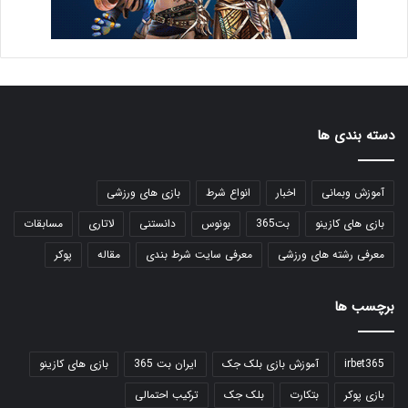
دسته بندی ها
آموزش وبمانی
اخبار
انواع شرط
بازی های ورزشی
بازی های کازینو
بت365
بونوس
دانستنی
لاتاری
مسابقات
معرفی رشته های ورزشی
معرفی سایت شرط بندی
مقاله
پوکر
برچسب ها
irbet365
آموزش بازی بلک جک
ایران بت 365
بازی های کازینو
بازی پوکر
بتکارت
بلک جک
ترکیب احتمالی