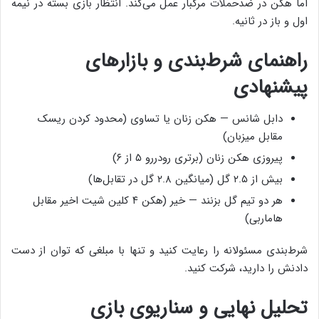
اما هکن در ضدحملات مرگبار عمل می‌کند. انتظار بازی بسته در نیمه
اول و باز در ثانیه.
راهنمای شرط‌بندی و بازارهای
پیشنهادی
دابل شانس — هکن زنان یا تساوی (محدود کردن ریسک
مقابل میزبان)
پیروزی هکن زنان (برتری رودررو ۵ از ۶)
بیش از ۲.۵ گل (میانگین ۲.۸ گل در تقابل‌ها)
هر دو تیم گل بزنند — خیر (هکن ۴ کلین شیت اخیر مقابل
هاماربی)
شرط‌بندی مسئولانه را رعایت کنید و تنها با مبلغی که توان از دست
دادنش را دارید، شرکت کنید.
تحلیل نهایی و سناریوی بازی