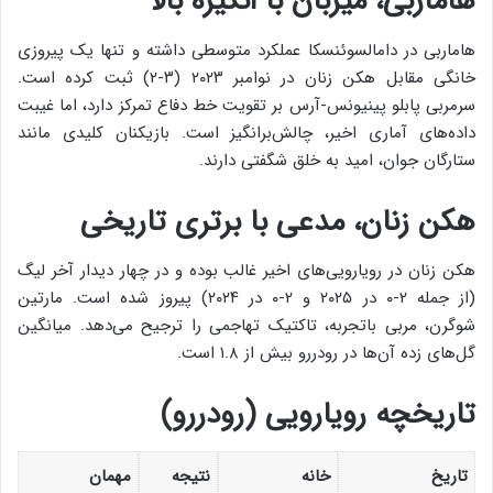
هاماربی، میزبان با انگیزه بالا
هاماربی در دامالسوئنسکا عملکرد متوسطی داشته و تنها یک پیروزی
خانگی مقابل هکن زنان در نوامبر ۲۰۲۳ (۳-۲) ثبت کرده است.
سرمربی پابلو پینیونس-آرس بر تقویت خط دفاع تمرکز دارد، اما غیبت
داده‌های آماری اخیر، چالش‌برانگیز است. بازیکنان کلیدی مانند
ستارگان جوان، امید به خلق شگفتی دارند.
هکن زنان، مدعی با برتری تاریخی
هکن زنان در رویارویی‌های اخیر غالب بوده و در چهار دیدار آخر لیگ
(از جمله ۲-۰ در ۲۰۲۵ و ۲-۰ در ۲۰۲۴) پیروز شده است. مارتین
شوگرن، مربی باتجربه، تاکتیک تهاجمی را ترجیح می‌دهد. میانگین
گل‌های زده آن‌ها در رودررو بیش از ۱.۸ است.
تاریخچه رویارویی (رودررو)
تاریخ
خانه
نتیجه
مهمان