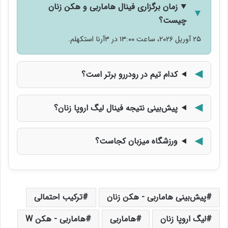
زمان برگزاری فینال هاماربی و هکن زنان
چیست؟
۲۵ آوریل ۲۰۲۶، ساعت ۱۳:۰۰ در ۳آرنا استکهلم.
کدام تیم در رودررو برتر است؟
پیش‌بینی نتیجه فینال لیگ اروپا زنان؟
ورزشگاه میزبان کجاست؟
پیش‌بینی هاماربی - هکن زنان
ترکیب احتمالی
لیگ اروپا زنان
هاماربی
هاماربی - هکن W