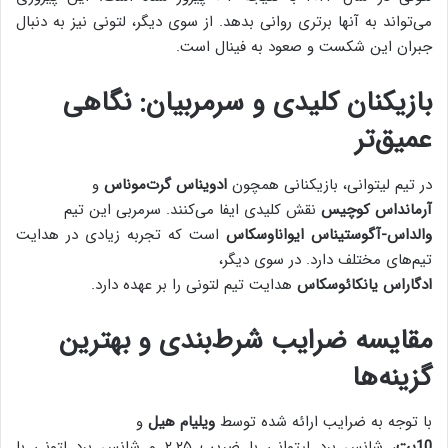
می‌تواند به آنها برتری روانی بدهد. از سوی دیگر، لتونی نیز به دنبال
جبران این شکست و صعود به فینال است.
بازیکنان کلیدی و سرمربیان: نگاهی
عمیق‌تر
در تیم لیتوانی، بازیکنانی همچون
ادویناس گرت‌موناس
و
آرمانداس کوچیس
نقش کلیدی ایفا می‌کنند. سرمربی این تیم
والداس-آگوستیناس ایواناوسکاس
است که تجربه زیادی در هدایت
تیم‌های مختلف دارد. در سوی دیگر،
ادگاراس یانکائوسکاس
هدایت تیم لتونی را بر عهده دارد.
مقایسه ضرایب شرط‌بندی و بهترین
گزینه‌ها
با توجه به ضرایب ارائه شده توسط
ویلیام هیل
و
10بت
، شانس برد لیتوانی با ضریب ۲.۲۵ و شانس برد لتونی با