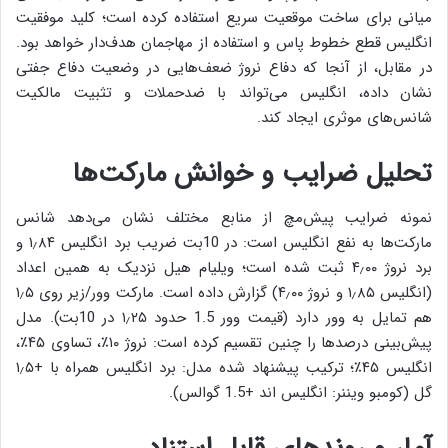
میانی برای ساخت موقعیت سریع استفاده کرده است؛ کلید موفقیت
انگلیس قطع خطوط پاس و استفاده از مهاجمان هدف‌دار خواهد بود.
در مقابل، از آنجا که دفاع نروژ ضعف‌هایی در وضعیت دفاع جفتی
نشان داده، انگلیس می‌تواند با ضدحملات و تثبیت مالکیت
شانس‌های موثری ایجاد کند.
تحلیل ضرایب و خوانش مارکت‌ها
نمونه ضرایب پیش‌مچ از منابع مختلف نشان می‌دهد شانس
مارکت‌ها به نفع انگلیس است: در 10بت ضریب برد انگلیس ۱٫۸۴ و
برد نروژ ۴٫۰۰ ثبت شده است؛ ویلیام هیل نزدیک به همین اعداد
(انگلیس ۱٫۸۵ و نروژ ۴٫۰۰) گزارش داده است. مارکت وور/زیر روی ۱٫۵
هم تمایل به وور دارد (قیمت وور 1.5 حدود ۱٫۲۵ در 10بت). مدل
پیش‌بینی درصدها را چنین تقسیم کرده است: نروژ ۱۰٪، تساوی ۴۵٪،
انگلیس ۴۵٪؛ ترکیب پیشنهاد شده مدل: برد انگلیس همراه با +۱٫۵
گل (کومبو ویننر: انگلیس اند +1.5 گوالس).