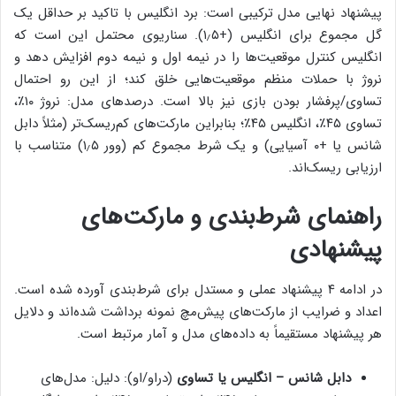
پیشنهاد نهایی مدل ترکیبی است: برد انگلیس با تاکید بر حداقل یک
گل مجموع برای انگلیس (+۱٫۵). سناریوی محتمل این است که
انگلیس کنترل موقعیت‌ها را در نیمه اول و نیمه دوم افزایش دهد و
نروژ با حملات منظم موقعیت‌هایی خلق کند؛ از این رو احتمال
تساوی/پرفشار بودن بازی نیز بالا است. درصدهای مدل: نروژ ۱۰٪،
تساوی ۴۵٪، انگلیس ۴۵٪؛ بنابراین مارکت‌های کم‌ریسک‌تر (مثلاً دابل
شانس یا +۰ آسیایی) و یک شرط مجموع کم (وور ۱٫۵) متناسب با
ارزیابی ریسک‌اند.
راهنمای شرط‌بندی و مارکت‌های
پیشنهادی
در ادامه ۴ پیشنهاد عملی و مستدل برای شرط‌بندی آورده شده است.
اعداد و ضرایب از مارکت‌های پیش‌مچ نمونه برداشت شده‌اند و دلایل
هر پیشنهاد مستقیماً به داده‌های مدل و آمار مرتبط است.
دابل شانس – انگلیس یا تساوی
(دراو/او): دلیل: مدل‌های