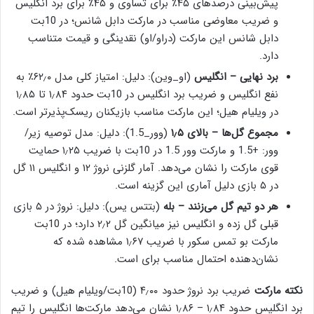
پیش‌بینی درصدهای ۴۵٪ برای تساوی و ۴۵٪ برای برد انگلیس
و ضریب معاوضی مناسب در مارکت دابل شانس؛ در 10بت
دابل شانس این مارکت (دراو/او) نقدینگی و قیمت متناسب
دارد.
برد نهایی – انگلیس
(او_وین): دلیل: امتیاز کلی مدل ۶۲٫۰٪ به
نفع انگلیس و ضریب برد انگلیس در 10بت حدود ۱٫۸۴ تا ۱٫۸۵
در ویلیام هیل؛ این مارکت مناسب بازیکنان ریسک‌پذیرتر است.
مجموع گل‌ها – بالای ۱٫۵
(وور_1.5): دلیل: مدل توصیه زیر/
وور: +1.5 و مارکت وور 1.5 در 10بت با ضریب ۱٫۲۵ حمایت
قوی مارکت را نشان می‌دهد. آمار گلزنی نروژ ۱۲ و انگلیس ۱۱ گل
در ۵ بازی دلیل آماری این گزینه است.
هر دو تیم گل می‌زنند – بله
(بتتس یس): دلیل: نروژ در ۵ بازی
قبلی گل زده و انگلیس نیز میانگین گل ۲٫۲ دارد؛ در 10بت
مارکت بو تمس سکور با ضریب ۱٫۶۷ مشاهده شده که
نشان‌دهنده احتمال مناسب برای است.
نکته مارکت
ضریب برد نروژ حدود ۴٫۰۰ (10بت/ویلیام هیل) و ضریب
برد انگلیس حدود ۱٫۸۴ – ۱٫۸۶ نشان می‌دهد مارکت‌ها انگلیس را تیم