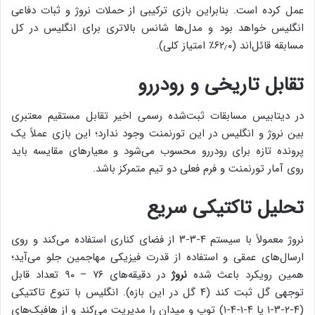
عمل کرده است. بنابراین بازی ترکیبی از حملات نروژ و ثبات دفاعی
انگلیس خواهد بود و مدل‌ها شانس بالاتری برای انگلیس در کل
مسابقه قائل‌اند (۶۲٫۰٪ امتیاز کلی).
تقابل تاریخی و رودررو
در دیتابیس مسابقات ثبت‌شده رسمی اخیر تقابل مستقیم معتبری
بین نروژ و انگلیس در این تورنمنت وجود ندارد؛ این بازی عملاً یک
پرونده تازه برای رودررو محسوب می‌شود و معیارهای مقایسه باید
روی آمار تورنمنت و فرم فعلی دو تیم متمرکز باشد.
تحلیل تاکتیکی سریع
نروژ معمولاً با سیستم ۴-۳-۳ از فضای کناری استفاده می‌کند و روی
ارسال‌های عمقی و استفاده از قدرت فیزیکی مهاجمین جلو می‌آید؛
همین رویکرد باعث شده
نروژ
در دقیقه‌های ۷۶ – ۹۰ تعداد قابل
توجهی گل ثبت کند (۴ گل در این بازه). انگلیس با تنوع تاکتیکی
(۴-۲-۳-۱ یا ۴-۱-۴-۱) توپ و میدان را مدیریت می‌کند و از هافبک‌های