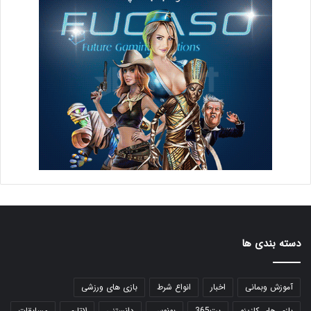
دسته بندی ها
آموزش وبمانی
اخبار
انواع شرط
بازی های ورزشی
بازی های کازینو
بت365
بونوس
دانستنی
لاتاری
مسابقات