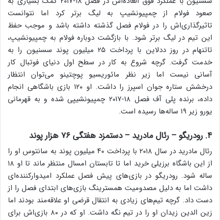
سسنیون با عملکرد فوق العاده‌اش در فصل ۱۸-۲۰۱۷ کمک بسیاری به
صعود فولام از چمپیونشیپ به لیگ برتر کرد اما نتوانست
تاثیرگذاری‌اش را در فولام فصل گذشته داشته باشد و موجب حفظ
این تیم در لیگ برتر شود. با بازگشت دوباره فولام به چمپیونشیپ،
تاتنهام در روز ددلاین با پرداخت ۲۵ میلیون پوند سسنیون را به
خدمت گرفت. گرچه شروع به کار در سطح اول دنیای فوتبال کار
آسانی نیست اما زیر نظر مائوریسیو پوچتینو می‌توان انتظار
درخشش ستاره جوان اسپرز را داشت. او ۱۲۰ بازی باشگاهی انجام
داده، برنده پلی آف فصل ۱۸-۲۰۱۷ چمپیونشیپی شده و به قهرمانی
یورو زیر ۱۹ ساله‌ها رسیده است.
۴. رودریگو – رئال مادرید – دستمزد هفتگی ۷۶ هزار پوند
رئال مادرید در سال ۲۰۱۸ با پرداخت ۴۰ میلیون پوند به سانتوس او را
از این باشگاه برزیلی خرید اما تا تابستان امسال منتظر ماند تا او ۱۸
ساله شود. رودریگو در بازی‌های پیش فصل عملکرد امیدوارکننده‌ای
داشت اما به دلیل مصدومیت همسترینگ بازی‌های ابتدای فصل را از
دست داد. گرچه تیم‌های زیادی به انتقال قرضی او علاقه‌مند بودند اما
زین الدین زیدان او را در تیم نگه داشت. او که در ۸۰ بازی‌اش برای