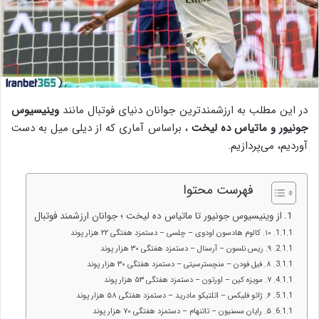
در این مطلب به ارزشمندترین جوانان دنیای فوتبال مانند
وینیسیوس
جونیور و ماتیاس ده لیخت
، براساس آماری که از دیلی میل به دست
آوردیم، می‌پردازیم.
فهرست محتوا
از وینیسیوس جونیور تا ماتیاس ده لیخت ؛ جوانان ارزشمند فوتبال
۱۰. کالوم هادسون اودوی – چلسی – دستمزد هفتگی ۲۲ هزار پوند
۹. ریس نلسون – آرسنال – دستمزد هفتگی ۳۰ هزار پوند
۸. فیل فودن – منچسترسیتی – دستمزد هفتگی ۳۰ هزار پوند
۷. مویزه کین – اورتون – دستمزد هفتگی ۵۳ هزار پوند
۶. ژائو فلیکس – اتلتیکو مادرید – دستمزد هفتگی ۵۸ هزار پوند
۵. رایان سسنیون – تاتنهام – دستمزد هفتگی ۷۰ هزار پوند