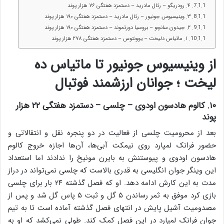
۴. رودریگو – رئال مادرید – دستمزد هفتگی ۷۶ هزار پوند
۳. وینیسیوس جونیور – رئال مادرید – دستمزد هفتگی ۱۹۰ هزار پوند
۲. جیدون سانچو – بروسیا دورتموند – دستمزد هفتگی ۱۹۰ هزار پوند
۱. ماتیاس دلیخت – یوونتوس – دستمزد هفتگی ۲۷۸ هزار پوند
از وینیسیوس جونیور تا ماتیاس ده
لیخت ؛ جوانان ارزشمند فوتبال
۱۰. کالوم هادسون اودوی – چلسی – دستمزد هفتگی ۲۲ هزار
پوند
بعد از محرومیت چلسی از فعالیت در دو پنجره نقل و انتقالاتی و
حضور فرانک لمپارد روی نیمکت آبی‌ها، آن‌ها اجازه خروج کالوم
هادسون اودوی و پیوستنش به بایرن مونیخ را ندادند اما استعداد
این وینگر جوان انگلیسی به قدری بالاست که چلسی نمی‌تواند در دراز
مدت به این کارش ادامه دهد. او که فصل گذشته ۲۴ بار برای چلسی
بازی کرد موفق به ثمر رساندن ۵ گل و ثبت ۵ پاس گل شد و پس از
مصدومیت آشیل پایش در انتهای فصل گذشته آماده است تا به تیم
جوان فرانک لمپارد در این فصل کمک کند. طولی نمی‌کشد که او به