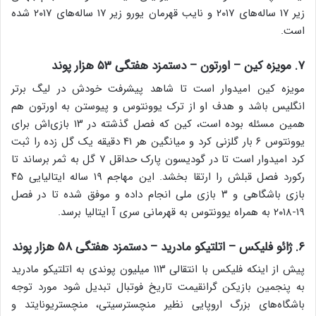
زیر ۱۷ ساله‌های ۲۰۱۷ و نایب قهرمان یورو زیر ۱۷ ساله‌های ۲۰۱۷ شده
است.
۷. مویزه کین – اورتون – دستمزد هفتگی ۵۳ هزار پوند
مویزه کین امیدوار است تا شاهد پیشرفت خودش در لیگ برتر
انگلیس باشد و هدف او از ترک یوونتوس و پیوستن به اورتون هم
همین مسئله بوده است، کین که فصل گذشته در ۱۳ بازی‌اش برای
یوونتوس ۶ بار گلزنی کرد و میانگین هر ۴۱ دقیقه یک گل زده را ثبت
کرد امیدوار است تا در گودیسون پارک حداقل ۷ گل به ثمر برساند تا
رکورد فصل قبلش را ارتقا بخشد. این مهاجم ۱۹ ساله ایتالیایی ۴۵
بازی باشگاهی و ۳ بازی ملی انجام داده و موفق شده تا در فصل
۱۹-۲۰۱۸ به همراه یوونتوس به قهرمانی سری آ ایتالیا برسد.
۶. ژائو فلیکس – اتلتیکو مادرید – دستمزد هفتگی ۵۸ هزار پوند
پیش از اینکه فلیکس با انتقالی ۱۱۳ میلیون پوندی به اتلتیکو مادرید
به پنجمین بازیکن گرانقیمت تاریخ فوتبال تبدیل شود مورد توجه
باشگاه‌های بزرگ اروپایی نظیر منچسترسیتی، منچستریونایتد و