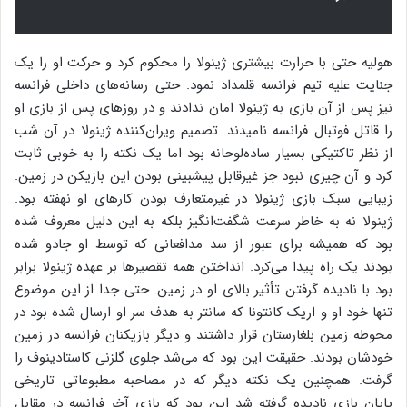
هولیه حتی با حرارت بیشتری ژینولا را محکوم کرد و حرکت او را یک
جنایت علیه تیم فرانسه قلمداد نمود. حتی رسانه‌های داخلی فرانسه
نیز پس از آن بازی به ژینولا امان ندادند و در روزهای پس از بازی او
را قاتل فوتبال فرانسه نامیدند. تصمیم ویران‌کننده ژینولا در آن شب
از نظر تاکتیکی بسیار ساده‌لوحانه بود اما یک نکته را به خوبی ثابت
کرد و آن چیزی نبود جز غیرقابل پیشبینی بودن این بازیکن در زمین.
زیبایی سبک بازی ژینولا در غیرمتعارف بودن کارهای او نهفته بود.
ژینولا نه به خاطر سرعت شگفت‌انگیز بلکه به این دلیل معروف شده
بود که همیشه برای عبور از سد مدافعانی که توسط او جادو شده
بودند یک راه پیدا می‌کرد. انداختن همه تقصیرها بر عهده ژینولا برابر
بود با نادیده گرفتن تأثیر بالای او در زمین. حتی جدا از این موضوع
تنها خود او و اریک کانتونا که سانتر به هدف سر او ارسال شده بود در
محوطه زمین بلغارستان قرار داشتند و دیگر بازیکنان فرانسه در زمین
خودشان بودند. حقیقت این بود که می‌شد جلوی گلزنی کاستادینوف را
گرفت. همچنین یک نکته دیگر که در مصاحبه مطبوعاتی تاریخی
پایان بازی نادیده گرفته شد این بود که بازی آخر فرانسه در مقابل