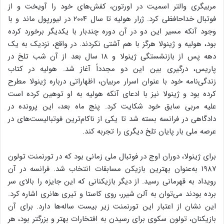
مربیگری والتر اسمیت در اورتون، کفش‌های خود را آویخت و از
فوتبال خداحافظی کرد. ژرار هولیه تا سال ۲۰۰۴ در لیورپول ماند و با
وجود آنکه مسیر این دو در آن دوره چندبار با یکدیگر برخورد کرده
بود، هولیه و ژینولا هرگز با هم آشتی نکردند. در واقع، نزدیک به یک
دهه پس از بازنشستگی ژینولا و ۱۸ سال بعد از آن شب تلخ در
پاریس، درگیری بین این دو مجدداً آغاز شد. هولیه در کتاب
زندگی‌نامه خود با عنوان اسرار مربیان، اظهاراتی درباره ژینولا مطرح
کرده بود و ژینولا نیز با ادعای آنکه هولیه به او توهین کرده است
علیه مربی سابق خود شکایت کرد. پنج ماه بعد، این پرونده در
دادگاهی در فرانسه بسته شد تا یکی از ناکام‌ترین فوتبالیست‌های در
عرصه ملی بار پایان تلخ دیگری را تجربه کند.
برای ژینولا، دوران اوج در فوتبال ملی زمانی بود که در تورنمنت تولون
۱۹۸۷ به‌عنوان بهترین بازیکن مسابقات انتخاب شد. فرانسه در آن
رویداد به قهرمانی رسید. از دیگر بازیکنانی که این جایزه را بالای سر
برده بودند می‌توان به آلن شیرر، روی کاستا و تیری هانری اشاره کرد.
این نشان از اعتبار این تورنمنت زیر بیست ساله‌ها دارد. برای آن
بازیکنان، تولون سکوی برای رسیدن به افتخارات بهتر و بزرگتر بود، هر