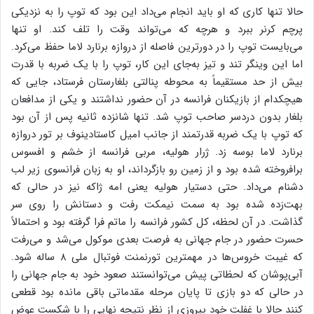
حالا تنها کاری که او باید انجام می‌داد این بود که توپ را به نزدیکی
پرچم کرنر ببرد و هرچه که می‌تواند وقت را تلف کند. او تنها
می‌بایست توپ را در دورترین فاصله از دروازه برنارد لاما حفظ می‌کرد.
اما این وینگر تند و تیز به‌جای این کار، توپ را با یک ضربه با قدرت
بیش از حد مستقیماً به محوطه پنالتی بلغارستان فرستاد، جایی که
هیچکدام از بازیکنان فرانسه در آن حضور نداشتند و یکی از مدافعان
بلغار بدون دردسر صاحب توپ شد. تنها شانزده ثانیه پس از آن بود
که توپ با یک ضربه قدرتمند از جانب امیل کاستادینوف بر تور دروازه
برنارد لاما بوسه زد. ژرار هولیه، مربی فرانسه از خشم و افسوس
برافروخته شده بود و از زمین رو بازگرداند، او به زبان فرانسوی زیر لب
دشنام می‌داد. حتی دستیار هولیه یعنی امه ژاکه نیز در حالی که
بهت‌زده شده بود به سمت نیمکت رفت و دستانش را روی سر
گذاشت. در آن لحظه، کل کشور فرانسه را ماتم فرا گرفته بود و احتمالاً
حسرت حضور در جام جهانی به فرصت بعدی موکول می‌شد و می‌رفت
که غیبت خروس‌ها در مهمترین تورنمنت فوتبال ملی ۸ ساله شود.
آبی‌پوشان که لحظاتی پیش می‌توانستند صعود خود به جام جهانی را
در حالی که دو بازی تا پایان مرحله مقدماتی باقی مانده بود قطعی
کنند حالا با غفلت خود پیروزی از نظر نتیجه نهایی را با شکست عوض