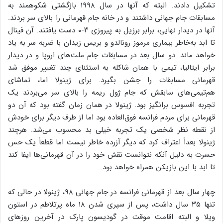
تشکیل دادند. البته که آنها در سال ۱۹۹۸ بازگشتی شکوهمند به
مسابقات جام جهانی داشتند و در خانه جام قهرمانی را بالای سر بردند.
آنها در دیدار نهایی، برابر برزیل به پیروزی ۳-۰ دست یافتند. آن فینال
تا ابد به‌خاطر بیماری مرموز رونالدو و بریس زیدان با ضربه سر به یاد
خواهد ماند. دو سال بعد در مسابقات جام ملت‌های اروپا و در دیدار
برابر ایتالیا، تیمی با همان شاکله به استثنای چند تغییر موفق شد
قهرمانی مسابقات را جشن بگیرد. برای ژینولا اما، تماشای
هم‌تیمی‌های سابقش که جام ژول ریمه را بالای سر می‌بردند یک
تجربه افسوس برانگیز بود. ژینولا در همان زمان گفته بود که آن دو
قهرمانی برای مردم فرانسه فوق‌العاده بود اما از طرف دیگر برای خودش
از نقطه نظر شخصی یک تجربه خیلی بد محسوب می‌شد. هرچند
ژینولا بعداً اعتراف کرد که دیگر آزرده خاطر نیست اما قطعاً یک حس
حسرت به دلیل آنکه نتوانست نقش خود را در آن قهرمانی‌ها ایفا کند
تا ابد با این بازیکن همراه خواهد بود.
چهار سال بعد از قهرمانی فرانسه در جام جهانی ۹۸، ژینولا در حالی که
تنها ۳۵ سال داشت، پس از سپری شدن ۱۸ ماه پرتلاطم در استون
ویلا و البته اقامت موقت در گودیسون پارک در آخرین روزهای