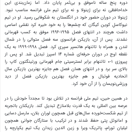
دوره پنج ساله ناموفق و بی‌ثمر پایان داد. اما زمان‌بندی این
خداحافظی نه برای ژینولا و نه برای تیم ملی فرانسه مناسب نبود.
ژینولا در دوران حضور خود در انگلستان به شکوفایی رسید. او در تیم
نیوکاسلِ کوین کیگان که چشم‌ها را به خود خیره کرد نقشی اساسی
داشت هرچند در انتهای فصل ۱۹۹۵-۱۹۹۶ موفق به کسب قهرمانی
نشدند. پس از آن، بازیکن فرانسوی سه فصل متوالی را در شمال
لندن و همراه با تاتنهام هاتسپر سپری کرد. فصل ۱۹۹۸-۱۹۹۹ به یک
نقطه اوج در دوران حرفه‌ای شماره ۱۴ اسپرز تبدیل شد. او پس از
پیروزی ۱-۰ تاتنهام برابر لسترسیتی جام قهرمانی ورتینگتون کاپ را
بالای سر برد و در انتهای همان فصل هم جایزه بهترین بازیکن سال
اتحادیه فوتبال و هم جایزه بهترین بازیکن فصل از دید
ورزشی‌نویسان را از آن خود کرد.
در همین حین، تیم ملی فرانسه در تلاش بود تا مجدداً خودش را در
عرصه بین المللی به یک قدرت بلامنازع تبدیل کند. بازیکنان باتجربه
از تیم شکست‌خورده سال‌های قبل همچون لوران بلان، مارسل دسایی
و امانوئل پتی حفظ شدند و در ترکیب با ستارگان جوانی همچون
لیلیان تورام، پاتریک ویرا و زین الدین زیدان یک تیم یکپارچه را