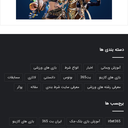
دسته بندی ها
آموزش وبمانی
اخبار
انواع شرط
بازی های ورزشی
بازی های کازینو
بت365
بونوس
دانستنی
لاتاری
مسابقات
معرفی رشته های ورزشی
معرفی سایت شرط بندی
مقاله
پوکر
برچسب ها
irbet365
آموزش بازی بلک جک
ایران بت 365
بازی های کازینو