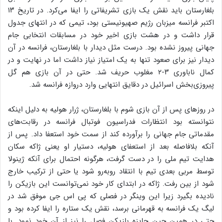
بلغارستان باید نقش یک بازی تشریفاتی را ایفا می‌کرد. در تاریخ ۱۳
اکتبر فرانسه میزبان رژیم صهیونیستی بود، تیمی که در انتهای جدول
قرار داشت و در هشت بازی اخیر خود در مسابقات انتخابی جام
جهانی پیروز نشده بود. درست مثل دیدار با بلغارستان، فرانسه در آن
دیدار نیز برای صعود تنها به یک امتیاز نیاز داشت اما در نهایت و در
کمال ناباوری ۳-۲ مغلوب حریف شد. حتی در آن بازی هم گل
پیروزی‌بخش اسرائیل در دقایق انتهایی وارد دروازه فرانسه شد.
در روزهای پس از آن بازی شوم با بلغارستان، ژرار هولیه به دلیل اینکه
نتوانسته بود انتظارات فدراسیون فوتبال فرانسه در رقابت‌های
مقدماتی جام جهانی را برآورده کند از سمت خود استعفا داد. پس از
آنکه بلافاصله بعد از استعفای هولیه، دستیار او یعنی ژاکه سکان
هدایت تیم ملی را در دست گرفت، هرگونه احتمال برای آنکه ژینولا
توسط مربی بعدی تیم با انتقاد روبه‌رو شود یا حتی از ترکیب خارج
شود از بین رفت. ژاکه در ابتدای کار خود نمی‎‌توانست این بازیکن را
نادیده بگیرد زیرا این وینگر در فصلی که پی اس جی موفق شد در
لیگ یک فرانسه به قهرمانی برسد، نقش یک ستاره را ایفا کرده بود و
حتی در همین حین جایزه بازیکن فصل را نیز از آن خود نمود. با