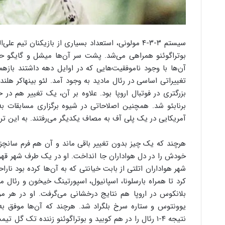
سیستم ۳-۳-۴ مولونی، استعداد بسیاری از بازیکنان ت
بوتراگوئنو همراهی می‌شد. پشت سر آن‌ها میشل و گایگو حضور
آن‌ها با وجود ناموفقیت‌هایی که در اوایل دهه داشتند بازه
تغییراتی اساسی در رئال مادید به وجود آمد. لئو بینهاکر هل
بزرگتری در فوتبال اروپا بود. علاوه بر آن، یک تغییر هم در
برنابئو شد. همچنین اصلاحاتی در شیوه برگزاری مسابقات 
آمریکایی در یک پلی آف به مصاف یکدیگر می‌رفتند. به این ت
هرچند که یک چیز بدون تغییر باقی ماند و آن هم فرم سانچز
خودش را در دل هواداران جا انداخت. او در یک طرف شهر قهر
شهر هواداران اتلتی از بابت خیانتی که به آن‌ها کرده بود نا
کرد تا همراه بارسلونا، اسپانیول، اسپورتینگ خیخون و رئال م
بلانکوس در اروپا هم نتایج درخشانی می‌گرفت. او در هر مرحل
یوونتوس و ستاره سرخ بلگراد شد. هرچند که آن‌ها موفق به 