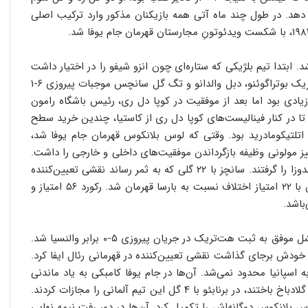
دهد. در طول چند ماه آتی همه بازیکنان مذکور وارد ترکیب اصلی
 ابتدا تیم بلژیکی که ستاره‌ای چون انزو شیفو را در اختیار داشت
با نتیجه ۳-۰ در بازی رفت به پیروزی رسید. با این حال هت‌تریک بوتراگوئنو، دبل والدانو و تگ گل سانچس موجبات پیروزی ۶-۱
 زیادی بود اما بعد از موفقیت در کوپا دل ری، رئیس باشگاه رامون
 تا در کنار فینالیست‌های کوپا دل ری از کاستیا، چندین خرید سطح
اتلتیکومادرید بود. وقتی ‌که لوس بلانکوس قهرمان جام یوفا شد،
 مولونی وظیفه بازگرداندن موفقیت‌های داخلی و خارجی را داشت.
در فصل آتی، مادریدی‌ها جواب اعتماد به تصمیمات رئیس مندوزا را گرفتند. سانچز با ۲۲ گلی که به ثمر رساند نقشی تعیین‌کننده
در پایان دادن به آن حسرت شش ساله داشت. لوس بلانکوس با ۲۲ امتیاز اختلاف نسبت به بارسا قهرمان شد. رکورد ۵۶ امتیاز و
چندین آمار ماندگار از آن فصل برجای ماند. در ابتدای کار میشل موفق به ثبت هت‌تریک در جریان پیروزی ۵-۰ برابر والنسیا شد.
ز خودش برجای گذاشت نقشی تعیین‌کننده در قهرمانی رئال ایفا کرد.
 و موفقیت‌هایشان به اسپانیا محدود نمی‌شد. آن‌ها در جام یوفا کامبکی به یاد ماندنی
زدند و در حالی‌که بازی رفت را با نتیجه ۵-۱ به بروسیا مونشن گلادباخ باختند، در برنابئو با ۴ گل این تیم آلمانی را مجازات کردند.
س بلانکوس دوگانه‌اش را تکمیل کرد. آن‌ها در دور رفت نیمه نهایی