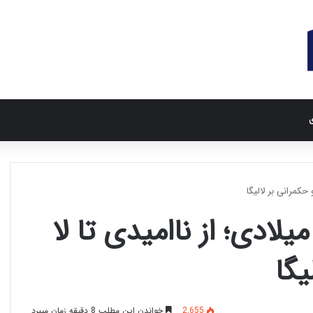
ی
ئال مادرید در دهه ۸۰ میلادی؛ از ناامیدی تا لا
یگا
2,655
خواندن این مطلب 8 دقیقه زمان میبرد