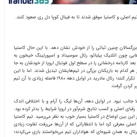
یم اصلی و کاستیا موفق شدند تا به فینال کوپا دل ری صعود کنند.
رگسالان چنین ثباتی را از خودش نشان دهد. با این حال کاستیا
هایی چون اتلتیک بیلبائو، رئال سوسیداد و اسپورتینگ خیخون به
د کارنامه درخشانی را در سطح اول فوتبال اروپا از خودشان به جا
هر کدام به بازیکنان بزرگی در تیم‌هایشان تبدیل شدند. اما با این
حال رئالی‌ها موفق نشدند تا موفقیت‌های پیشینشان را سریعا تکرار کنند؛ رئال مادرید در اوایل دهه ۱۹۸۰ فاصله زیادی با آن تیم
ر کردن گرفت.
 جالب نبود. در اوایل دهه، آن‌ها لیگ را آرام و با اختلافی اندک
ی اصلی و کسب نتایج شرم‌آور در اروپا شرایط را بدتر کرده بود.
ر این بین اوضاع در کاستیا بسیار خوب به نظر می‌رسید. تیم کاستیا
 بازیکن را به تیم اصلی معرفی کرد اما با انتظاراتی که از آن‌ها می‌رفت تفاوت زیادی
 که تیم پایه‌های رئال به همان شیوه‌ای که هواداران تیم می‌خواستند بازی می‌کردند؛