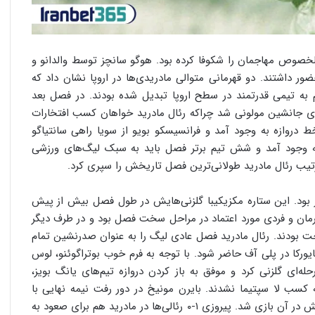
یم علی‌الخصوص مهاجمان را شکوفا کرده بود. هوگو سانچز توسط والدانو و
 داشتند. دو قهرمانی متوالی مادریدی‌ها در اروپا نشان داد که
م به تیمی قدرتمند در سطح اروپا تبدیل شده بودند. در فصل بعد
ندی جانشین مولونی شد چرا‌که رئال مادرید خواهان کسب افتخارات
 خط دروازه به وجود آمد و فرانسیسکو بویو از سویا راهی سانتیاگو
به وجود آمد و شش تیم برتر فصل باید به سبک لیگ‌های ورزشی
رتیب رئال مادرید طولانی‌ترین فصل تاریخش را سپری کرد.
 بود. این ستاره مکزیکیبا گلزنی‌هایش در طول فصل بیش از پیش
مان و فردی مورد اعتماد در مراحل سخت فصل بود و در طرف دیگر
راحت بودند. رئال مادرید فصل عادی لیگ را به عنوان صدرنشین تمام
ایورکا در پلی آف حاضر شود. با توجه به فرم خوب بوتراگوئنو، لوس
ه‌ای گلزنی کرد و موفق به باز کردن دروازه تیم‌های یانگ بویز،
کسب لا سپتیما نشدند. بایرن مونیخ در دور رفت نیمه نهایی با
نتیجه ۴-۱ رئال را در هم کوبید و بوتراگوئنو زننده تک گل تیمش در آن بازی شد. پیروزی ۱-۰ رئالی‌ها در مادرید هم برای صعود به