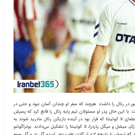
ضور در رئال را داشت. هرچند که سفر او چندان آسان نبود و حتی در
. با این حال پدر او مسئولان تیم پایه رئال را قانع کرد که پسرش
عضای لا کوئینتا که قرار بود در آینده بازیکن رئال مادرید شوند به
ز، میشل و میگل پاردزا، لا کوئینتا را تشکیل می‌دادند. بوتراگوئنو
در نخستین بازی‌اش برای رئال در حالی نیمه دوم به زمین آمد که تیمش با نتیجه ۲-۰ از کادیز عقب بود. او دو گل زد و گل سوم