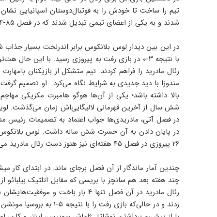
تیم را ساخت تا خودش را به فوتبال‌دوستان اسپانیایی نشان 
شدند و به یکی از اعضای تیمی تبدیل شدند که در فصل ۸۵-۱۹۸۴، با شکست ویدئوتونِ مجارستان قهرمان جام یوفا شد.
در این بین دیدار لوس بلانکوس برابر اندرلخت بسیار جذاب شد.
رئال مادرید را فراهم کردند. تیم متشکل از بازیکنان بامهارت
مندوزا با دید جدیدی به شرایط نگاه می‌کرد. .او تصمیم گرفت
بالا داشته باشد؛ یکی از آن‌ها هوگو هامبرت مکزیکی مهاجم 
شش سال از آخرین قهرمانی لالیگایی‌اش زمان می‌گذشت. لوییز
۲۶ پیروزی در فصل ۴۵ هفته‌ای نیز هنوز دست رئال مادرید می‌باشد.
چند هفته بعد هم سانچز با بریسی ‌که مقابل اتلتیک بیلبائو ا
رئال مادرید در آن فصل تنها ۴ بار باخت
با از پیش‌رو برداشتن نوشاتل ژاماش سوییس، اینتر و کلن، لو