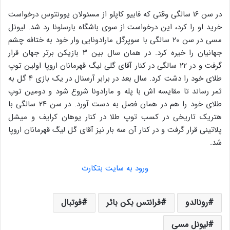
در سن ۱۶ سالگی وقتی که فابیو کاپلو از مسئولان یوونتوس درخواست
خرید او را کرد، این درخواست از سوی باشگاه بارسلونا رد شد. لیونل
مسی در سن ۲۰ سالگی با سوپرگل مارادونایی وار خود به ختافه چشم
جهانیان را خیره کرد. در همان سال بین ۳ بازیکن برتر جهان قرار
گرفت و در ۲۲ سالگی در کنار آقای گلی لیگ قهرمانان اروپا اولین توپ
طلای خود را دشت کرد. سال بعد در برابر آرسنال در یک بازی ۴ گل به
ثمر رساند تا مقایسه اش با پله و مارادونا شروع شود و دومین توپ
طلای خود را هم در همان فصل به دست آورد. در سن ۲۴ سالگی با
هتریک تاریخی در کسب توپ طلا در کنار یوهان کرایف و میشل
پلاتینی قرار گرفت و در کنار آن سه بار نیز آقای گل لیگ قهرمانان اروپا
شد.
ورود به سایت بتکارت
رونالدو
فرانتس بکن بائر
فوتبال
لیونل مسی