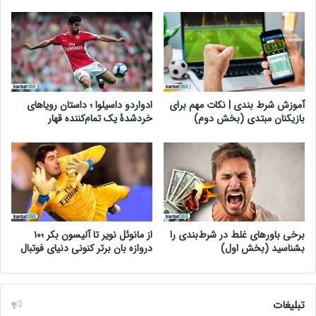
آموزش شرط بندی | نکات مهم برای
ادواردو داسیلوا ؛ داستان رویاهای
بازیکنان مبتدی (بخش دوم)
خردشدۀ یک تمام‌کننده قهار
از مانوئل نویر تا آلیسون بکر ؛۱۰
برخی باورهای غلط در شرط‌بندی را
دروازه بان برتر کنونی دنیای فوتبال
بشناسید (بخش اول)
تبلیغات