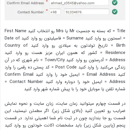
Title = که بسته به جنسیت Mr یا Mrs رو انتخاب کنید First Name
= اسمتون رو وارد کنید Surname = فامیلیتون رو وارد کنید Date of
Birth = تاریخ تولدتون به میلادی رو وارد کنید Country of
Residence = کشور که همون ایران عزیز هست رو وارد کنید
Address = آدرستون رو وارد کنید Town/City = نام شهری که در آن
زندگی‌ می‌کنید را وارد کنید Post Code = کد پستی ده رقمی‌ را وارد
کنید Email Address = ایمیل خود را وارد کنید Confirm Email
Address = ایمیل خود را دوباره وارد کنید Contact Number =
شماره تلفن یا موبایل خود را با پیش شماره شهر وارد کنید
در قسمت چهارم میتوانید زمان سایت، زبان سایت و نحوه نمایش
ضرایب رو تعیین کنید (بالای شکل زیر). اگر مطمئن نیستید، این
قسمت رو جا بندازید چون در ثبت نام شما اهمیتی ندارد. در قسمت
پنجم (پایین شکل زیر) باید مشخصات اکانت خودتون رو وارد کنید