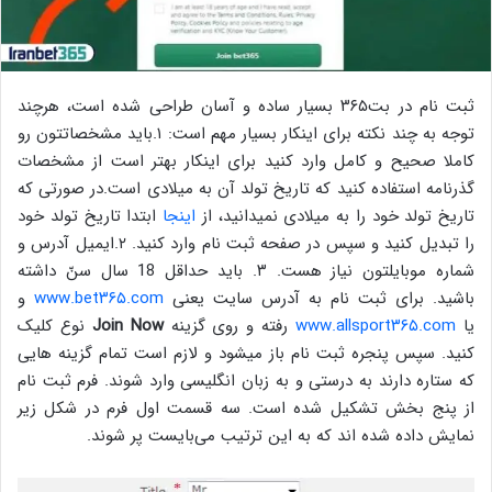
ثبت نام در بت۳۶۵ بسیار ساده و آسان طراحی‌ شده است، هرچند
توجه به چند نکته برای اینکار بسیار مهم است: ۱.باید مشخصاتتون رو
کاملا صحیح و کامل وارد کنید برای اینکار بهتر است از مشخصات
گذرنامه استفاده کنید که تاریخ تولد آن به میلادی است.در صورتی‌ که
تاریخ تولد خود را به میلادی نمیدانید،
از
اینجا
ابتدا تاریخ تولد خود
را تبدیل کنید و سپس در صفحه ثبت نام وارد کنید. ۲.ایمیل آدرس و
شماره موبایلتون نیاز هست. ۳. باید حداقل 18 سال سنّ داشته
باشید. برای ثبت نام به آدرس سایت یعنی‌
www.bet۳۶۵.com
و
یا
www.allsport۳۶۵.com
رفته و روی گزینه
Join Now
نوع کلیک
کنید. سپس پنجره ثبت نام باز میشود و لازم است تمام گزینه هایی
که ستاره دارند به درستی‌ و به زبان انگلیسی وارد شوند. فرم ثبت نام
از پنج بخش تشکیل شده است. سه قسمت اول فرم در شکل زیر
نمایش داده شده اند که به این ترتیب می‌بایست پر شوند.