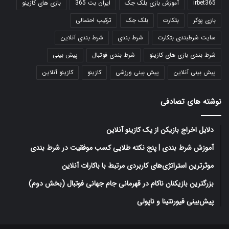
irbet365
آموزش بازی بلک جک
ایران بت 365
بازی های کازینو
بازی پوکر
بتکارت
بلک جک
ترکیب احتمالی
سایت شرطبندی بتکارت
شرط بندی
شرط بندی آنلاین
شرط بندی بازی های کازینو
شرط بندی فوتبال
پیش بینی
پیش بینی آنلاین
پیش بینی ورزشی
کازینو
کازینو آنلاین
نوشته های تصادفی
دلایل اخراج بازیکن از یک کازینو آنلاین
آموزش شرط بندی | پنج نکته طلایی کسب موفقیت در شرط بندی
موثرترین استراتژی‌های کاربردی مرتبط با باکارات آنلاین
بزرگترین بازیکنان ناکام در قهرمانی جام جهانی فوتبال (بخش دوم)
پیش‌بینی فیورنتینا و ناپولی