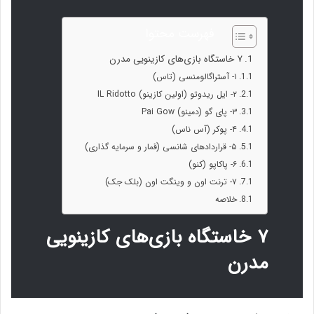
فهرست محتوا
۷ خاستگاه بازی‌های کازینویی مدرن
۱- آستراگالومنسی (تاس)
۲- ایل ریدوتو (اولین کازینو) IL Ridotto
۳- پای گو (دمینو) Pai Gow
۴- پوکر (آس ناس)
۵- قراردادهای شانسی (قمار و سرمایه گذاری)
۶- پاکاپو (کنو)
۷- ترنت اون و وینگت اون (بلک جک)
خلاصه
۷ خاستگاه بازی‌های کازینویی
مدرن