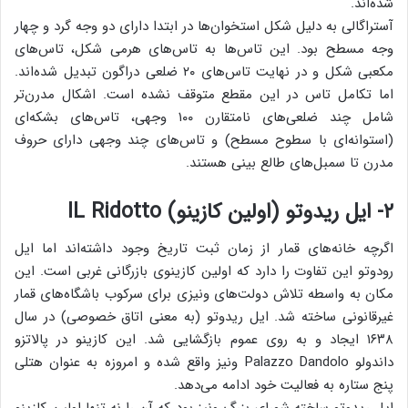
شده‌اند.
آستراگالی به دلیل شکل استخوان‌ها در ابتدا دارای دو وجه گرد و چهار
وجه مسطح بود. این تاس‌ها به تاس‌های هرمی ‌شکل، تاس‌های
مکعبی شکل و در نهایت تاس‌های ۲۰ ضلعی دراگون تبدیل شده‌اند.
اما تکامل تاس در این مقطع متوقف نشده است. اشکال مدرن‌تر
شامل چند ضلعی‌های نامتقارن ۱۰۰ وجهی، تاس‌های بشکه‌ای
(استوانه‌ای با سطوح مسطح) و تاس‌های چند وجهی دارای حروف
مدرن تا سمبل‌های طالع بینی هستند.
۲- ایل ریدوتو (اولین کازینو) IL Ridotto
اگرچه خانه‌های قمار از زمان ثبت تاریخ وجود داشته‌اند اما ایل
رودوتو این تفاوت را دارد که اولین کازینوی بازرگانی غربی است. این
مکان به واسطه تلاش دولت‌های ونیزی برای سرکوب باشگاه‌های قمار
غیرقانونی ساخته شد. ایل ریدوتو (به معنی اتاق خصوصی) در سال
۱۶۳۸ ایجاد و به روی عموم بازگشایی شد. این کازینو در پالاتزو
داندولو Palazzo Dandolo ونیز واقع شده و امروزه به عنوان هتلی
پنج ستاره به فعالیت خود ادامه می‌دهد.
ایل ریدوتو ساخته شورای بزرگ ونیز بود که آن را نه تنها اولین کازینو