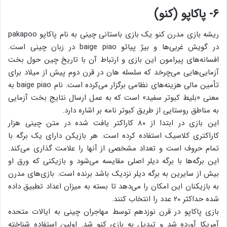
۶- پاکاپو (کنو)
ریشه بازی مدرن کنو یک بازی باستانی چینی به نام پاکاپو pakapoo
در گویش غربی‌ها و بیژ پیائو baige piao در زبان چینی است.
افسانه‌های پیرامون این بازی و ارتباط آن با تاریخ چین حول بخت
آزمایی‌هایی می‌چرخد که سلسله ‌هان در قرن دوم پیش از میلاد برای
تأمین مالی هزینه‌های نظامی برگزار می‌کرده است. ‌نام baige piao به
معنی «بلیط کبوتر سفید» است که به عمل ارسال نتایج بخت آزمایی
به مناطق روستایی از طریق کبوتر نامه بر اشاره دارد.
این بازی در ابتدا از ۸۰ کاراکتر یافت شده در متن چینی هزار
کاراکتری کلاسیک استفاده کرده است. هر بازیکن دارای یک برگه با
تمام حروف است و تعداد مشخصی از آنها را علامت گذاری می‌کند.
این برگه‌ها با برگه دیلر اصلی مقایسه می‌شود و بازیکنی که ورق او
بیش از سایرین به برگه دیلر نزدیک باشد برنده است. بازی‌های مدرن
به بازیکنان این امکان را می‌دهد تا بسته به میزان اعداد تطبیق داده
شده حداکثر ۲۰ عدد را انتخاب کنند.
بازی پاکاپو در قرن نوزدهم توسط مهاجران چینی به ایالات متحده
آمریکا آورده شد و تبدیل به بازی کنو شد. اولین استفاده شناخته