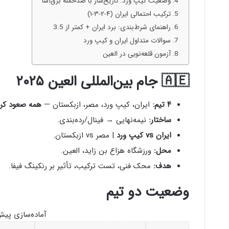
وضعیت کیپ ورد: تاریخ‌ساز با ضدحمله برق‌آسا
ترکیب احتمالی ایران (۴-۲-۳-۱)
راهنمای شرط‌بندی: برد ایران + کمتر از 3.5
سوالات متداول ایران و کیپ ورد
آزمون قلعه‌نویی در العین
🇦🇪 جام بین‌المللی العین ۲۰۲۵
۴ تیم:
ایران، کیپ ورد، مصر، ازبکستان —
همه صعود کرده 
ساختار:
نیمه‌نهایی → فینال/رده‌بندی.
ایران vs کیپ ورد
| مصر vs ازبکستان.
محل:
ورزشگاه هزاع بن زاید، العین.
هدف:
محک فنی، تست ترکیب، تأثیر بر رنکینگ فیفا.
وضعیت دو تیم
آماده‌سازی پیش ا