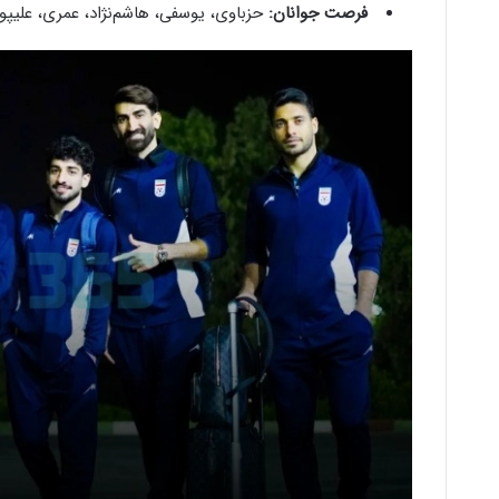
فرصت جوانان:
حزباوی، یوسفی، هاشم‌نژاد، عمری، علیپور