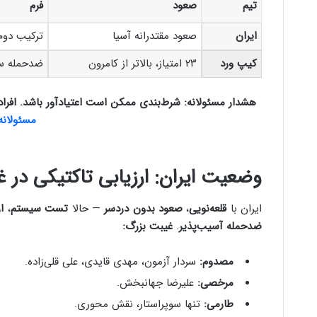
تیم
صعود
فرم
ایران
صعود مقتدرانه آسیا
ترکیب دوم + 
کیپ ورد
۲۳ امتیاز، بالاتر از کامرون
ضدحمله سری
هشدار مسئولانه: شرط‌بندی ممکن است اعتیادآور باشد. افراد زیر ۱۸ سال ممنوع. برای ک
مسئولانه
وضعیت ایران: ارزیابی تاکتیکی در غ
ایران با
قلعه‌نویی
،
صعود بدون دردسر
— حالا
تست سیستم
،
ا
ضدحمله آسیب‌پذیر
.
غیبت بزرگ:
مصدوم:
سردار آزمون، مهدی قایدی، علی قلی‌زاده.
مرخصی:
علیرضا جهانبخش.
طارمی:
تنها سوپراستار، نقش محوری.