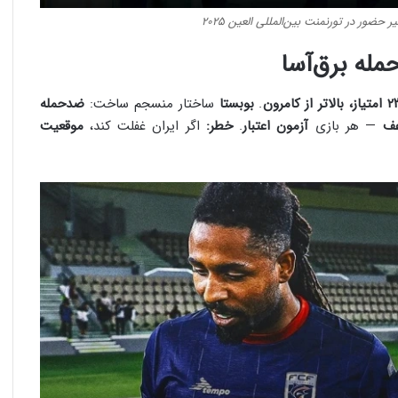
 حضور در تورنمنت بین‌المللی العین ۲۰۲۵
مله برق‌آسا
ز، بالاتر از کامرون
.
بوبستا
ساختار منسجم ساخت:
ضدحمله
عف
— هر بازی
آزمون اعتبار
.
خطر:
اگر ایران غفلت کند،
موقعیت