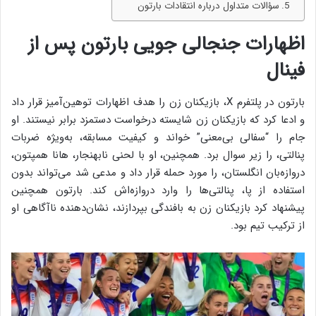
سؤالات متداول درباره انتقادات بارتون
اظهارات جنجالی جویی بارتون پس از
فینال
بارتون در پلتفرم X، بازیکنان زن را هدف اظهارات توهین‌آمیز قرار داد
و ادعا کرد که بازیکنان زن شایسته درخواست دستمزد برابر نیستند. او
جام را “سفالی بی‌معنی” خواند و کیفیت مسابقه، به‌ویژه ضربات
پنالتی، را زیر سوال برد. همچنین، او با لحنی نابهنجار، هانا همپتون،
دروازه‌بان انگلستان، را مورد حمله قرار داد و مدعی شد می‌تواند بدون
استفاده از پا، پنالتی‌ها را وارد دروازه‌اش کند. بارتون همچنین
پیشنهاد کرد بازیکنان زن به بافندگی بپردازند، نشان‌دهنده ناآگاهی او
از ترکیب تیم بود.