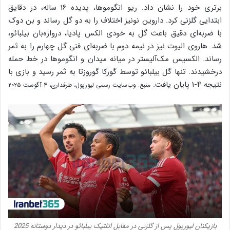
برتری خود را نشان داد. ریو انگوموها، پدیده ۱۶ ساله، در دقایق
ابتدایی گلزنی کرد. داروین نونیز اختلاف را به دو گل رساند و بن دوک
با ضربه‌ای دقیق باعث گل به خودی الکس پادیا، دروازه‌بان بیلبائو،
شد. هاروی الیوت نیز در نیمه دوم با ضربه‌ای فنی گل چهارم را به ثمر
رساند. الکسیس مک‌آلیستر در میانه میدان و انگوموها در خط حمله
درخشیدند. تنها گل بیلبائو توسط گورکا گوروزتا به ثمر رسید و بازی با
نتیجه ۴-۱ پایان یافت.
منبع: وب‌سایت رسمی لیورپول، طرفداری، ۴ آگوست ۲۰۲۵
بازیکنان لیورپول پس از گلزنی در مقابل اتلتیک بیلبائو در دیدار دوستانه 2025