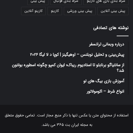
شرط بندی بازی های کازینو
شرط بندی فوتبال
پیش بینی
پیش بینی آنلاین
پیش بینی ورزشی
کازینو
کازینو آنلاین
نوشته های تصادفی
درباره وبمانی ترانسفر
پیش‌بینی و تحلیل نوبلنس – اوهیگینز | کوپا د لا لیگا ۲۰۲۶
از سانتیاگو برنابئو تا استادیوم ریباک؛ ایوان کمپو چگونه اسطوره بولتون
شد؟
آموزش بازی بیگ های لو
انواع شرط – اکومولاتور
استفاده از محتوای متن یا عکس تنها با ذکر منبع مجاز است. تمامی حقوق متعلق
به مجله ایران بت ۳۶۵ می باشد.