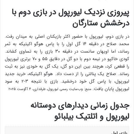
پیروزی نزدیک لیورپول در بازی دوم با
درخشش ستارگان
در بازی دوم، لیورپول با حضور اکثر بازیکنان اصلی به میدان رفت.
محمد صلاح در دقیقه ۱۴ گل اول را با پاس هوگو اکیتیکه به ثمر
رساند، اما اویهان سانست در دقیقه ۳۰ بازی را به تساوی کشاند.
کودی خاکپو در نیمه دوم با دو گل در دقایق ۵۵ و ۷۰ برتری لیورپول
را قطعی کرد، هرچند بین این دو گل، یک گل به خودی نیز به ثبت
رساند. صلاح یک پنالتی را از دست داد. هوگو اکیتیکه، خرید جدید
لیورپول، با پاس گل خود درخشید. بازی با نتیجه ۳-۲ به سود
لیورپول پایان یافت.
منبع: وب‌سایت رسمی لیورپول، طرفداری، ۴ آگوست ۲۰۲۵
جدول زمانی دیدارهای دوستانه
لیورپول و اتلتیک بیلبائو
بازی اول