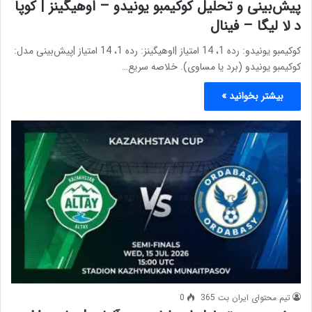
پیش‌بینی و تحلیل کوکیمبو یونیدو – اوهیگینز | کوپا
د لا لیگا – فینال
کوکیمبو یونیدو: رده 1، 14 امتیاز |اوهیگینز: رده 1، 14 امتیاز |پیش‌بینی مدل:
کوکیمبو یونیدو (برد یا مساوی). خلاصه سریع…
بیشتر بخوانید »
تیم محتوای ایران بت 365
0