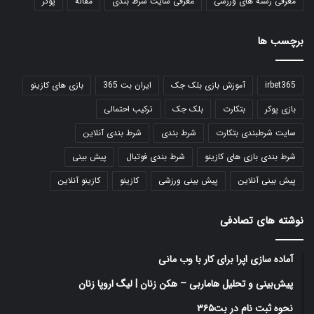
معرفی رشته های ورزشی
معرفی سایت شرط بندی
مقاله
پوکر
برچسب ها
irbet365
آموزش بازی بلک جک
ایران بت 365
بازی های کازینو
بازی پوکر
بتکارت
بلک جک
ترکیب احتمالی
سایت شرطبندی بتکارت
شرط بندی
شرط بندی آنلاین
شرط بندی بازی های کازینو
شرط بندی فوتبال
پیش بینی
پیش بینی آنلاین
پیش بینی ورزشی
کازینو
کازینو آنلاین
نوشته های تصادفی
آماده سازی اپرا برای کار با وب مانی
پیش‌بینی و تحلیل هاماربی – هکن زنان | لیگ اروپا زنان
نحوه ثبت نام در بت۳۶۵