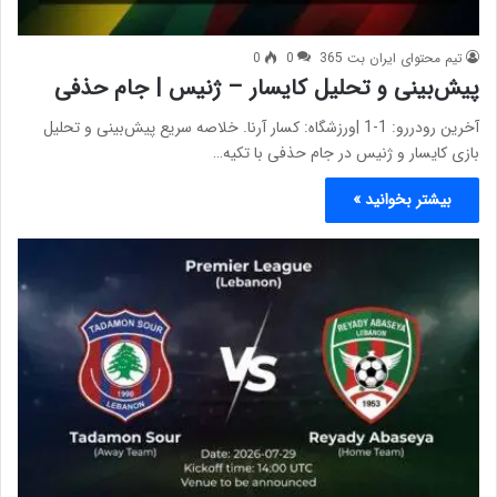
تیم محتوای ایران بت 365
0
0
پیش‌بینی و تحلیل کایسار – ژنیس | جام حذفی
آخرین رودررو: 1-1 |ورزشگاه: کسار آرنا. خلاصه سریع پیش‌بینی و تحلیل
بازی کایسار و ژنیس در جام حذفی با تکیه…
بیشتر بخوانید »