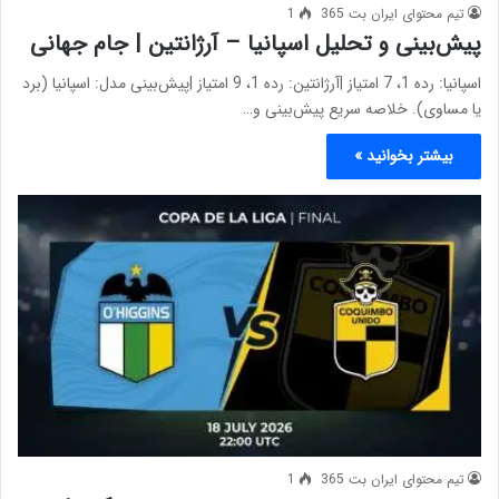
تیم محتوای ایران بت 365
1
پیش‌بینی و تحلیل اسپانیا – آرژانتین | جام جهانی
اسپانیا: رده 1، 7 امتیاز |آرژانتین: رده 1، 9 امتیاز |پیش‌بینی مدل: اسپانیا (برد
یا مساوی). خلاصه سریع پیش‌بینی و…
بیشتر بخوانید »
تیم محتوای ایران بت 365
1