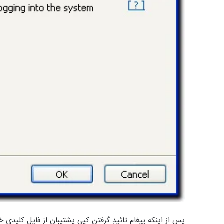
پس از اینکه پیغام تائیدِ گرفتن کپی پشتیبان از فایل کلیدی 