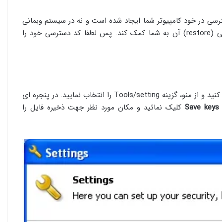
سی‌ در خود کامپیوتر شما ایجاد شده است و نه در سیستم وبمانی
و این بدین معنی‌ است که هیچ کس نمی‌تواند جهت بازیابی (restore) آن به شما کمک کند. پس لطفا کد دسترسی‌ خود را
ابتدا ابزار کلاسیک یا Webmoney Keeper Classic خود را باز کنید و از منو، گزینه Tools/setting را انتخاب نمایید. در پنجره ای‌
Save keys 
کلیک نمائید و مکان مورد نظر جهت ذخیره فایل را