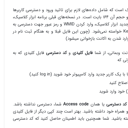
ت که شامل داده‌های لازم برای تائید ورود و دسترسی‌ کاربر‌ها
به اطلاعات WMID آنها می‌باشد. این فایل پسوند kwm. دارد و حجم آن ۱۶۴ بایت است. در نسخه‌های قبلی‌ برنامه ابزار کلاسیک،
اما در نسخه جدید ابزار کلاسیک، وارد کردن WMID و رمز عبور جهت دسترسی‌ به
اکانت وبمانی کافیست و از شما فایل کلیدی یا همان Key file خواسته نمی‌‌شود. (چون این فایل قبلا و به هنگام ثبت نام در
ارد شدن به اکانت بازخوانی میشود)
فایل کلیدی
و
کد دسترسی‌
فایل کلیدی که به
ی‌ که
اصلاح کنید
کد دسترسی‌
یا همان
Access code
شما، دسترسی‌ نداشته باشد.
وی یک فلش مموری یا CD ذخیره کنید و همراه خود داشته باشید. بهتر است چند کپی دیگر از فایل کلیدی
شته باشید. شما همچنین باید اطمینان حاصل کنید که کد دسترسی‌