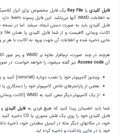
فایل کلیدی
یا
Key File
یک فایل مخصوص برای ابزار کلاسیک اس
فایل کلیدی باید به صورت دستی‌ ایجاد میشد.
جایی‌ ذخیره شده و اطلاعات آن جهت ورود به اکانت با هر بر و
هرچند در چند صورت، نرم‌افزار علاوه بر WMID و رمز عبور اکانت وبمانی، از شما
آن
Access code
نیز گفته میشود، را خواهد خواست. در صورت
ویندوز کامپیوتر خود را نصب دوباره (reinstall) کنید و یا با یک کاربر جدید وارد کامپیوتر خود شوید (log in کنید)
بعضی‌ از پارامترهای خاص کامپیوتر خود را دستکاری یا 
از یک کامپیوتر دیگر سعی‌ کنید به WMID (اکانت وبمانی) خود وارد شوید
شما باید اطمینان پیدا کنید که هیچ فردی به
فایل کلیدی
و
فایل کلیدی خود را ر
خود، در مکانهای دیگر مثلا در ایمیل مطمئن خود، ذخیره دا
خود را در جایی‌ یاداشت و ذخیره کرده اید.