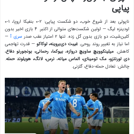
پیاپی
ناپولی بعد از شروع خوب، دو شکست پیاپی: ۲-۰ بنفیکا اروپا، ۱-۰
اودینزه لیگ — اولین شکست‌های متوالی از اکتبر. ۴ بازی اخیر بدون
کلین‌شیت، دو بازی بدون گل زده. تنها ۲ امتیاز عقب صدر
سری آ
—
اما نیاز به تغییر روند روحی.
غیبت دی‌بروینه، لوکاکو
— قدرت تهاجمی
کاهش.
میلینکوویچ ساویچ دروازه
،
بیوکما، رحمانی، بونجورنو دفاع
،
دی لورنتزو، مک تومینای، الماس میانه
،
نرس، لانگ، هویلوند حمله
.
چالش: تعادل حمله-دفاع، گلزنی.