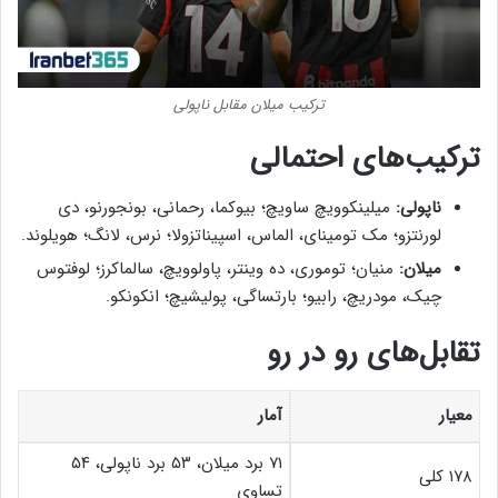
ترکیب میلان مقابل ناپولی
ترکیب‌های احتمالی
ناپولی:
میلینکوویچ ساویچ؛ بیوکما، رحمانی، بونجورنو، دی
لورنتزو؛ مک تومینای، الماس، اسپیناتزولا؛ نرس، لانگ؛ هویلوند.
میلان:
منیان؛ توموری، ده وینتر، پاولوویچ، سالماکرز؛ لوفتوس
چیک، مودریچ، رابیو؛ بارتساگی، پولیشیچ؛ انکونکو.
تقابل‌های رو در رو
معیار
آمار
۷۱ برد میلان، ۵۳ برد ناپولی، ۵۴
۱۷۸ کلی
تساوی