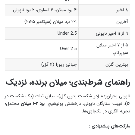
۸ اخیر
۴ برد میلان، ۲ تساوی، ۲ برد ناپولی
آخرین
۲-۱ برد میلان (سپتامبر ۲۰۲۵)
۹ از ۱۱ اخیر ناپولی
Under 2.5
۵ از ۷ اخیر میلان
Over 2.5
سوپرکاپ
بهترین گلزن
جیانی ریورا (۱۱ گل)
راهنمای شرط‌بندی؛ میلان برنده، نزدیک
ناپولی بحران‌زده (دو شکست بدون گل)، میلان ثبات (یک شکست در
۱۶). غیبت ستارگان ناپولی، درخشش پولیشیچ.
برد ۲-۱ میلان
محتمل؛
تجربه الگری در تک‌بازی‌ها.
مارکت‌های پیشنهادی :