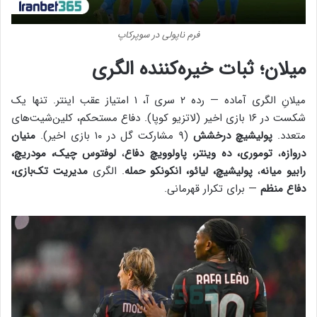
فرم ناپولی در سوپرکاپ
میلان؛ ثبات خیره‌کننده الگری
میلانِ الگری آماده — رده ۲ سری آ، ۱ امتیاز عقب اینتر. تنها یک
شکست در ۱۶ بازی اخیر (لاتزیو کوپا). دفاع مستحکم، کلین‌شیت‌های
متعدد.
پولیشیچ درخشش
(۹ مشارکت گل در ۱۰ بازی اخیر).
منیان
دروازه
،
توموری، ده وینتر، پاولوویچ دفاع
،
لوفتوس چیک، مودریچ،
رابیو میانه
،
پولیشیچ، لیائو، انکونکو حمله
. الگری
مدیریت تک‌بازی،
دفاع منظم
— برای تکرار قهرمانی.