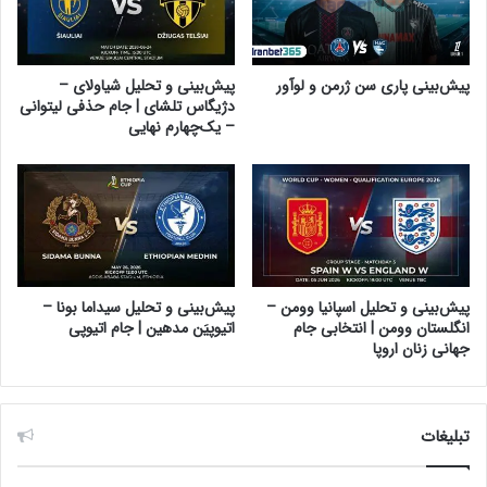
پیش‌بینی پاری سن ژرمن و لوآور
پیش‌بینی و تحلیل شیاولای –
دژیگاس تلشای | جام حذفی لیتوانی
– یک‌چهارم نهایی
پیش‌بینی و تحلیل اسپانیا وومن –
پیش‌بینی و تحلیل سیداما بونا –
انگلستان وومن | انتخابی جام
اتیوپیَن مدهین | جام اتیوپی
جهانی زنان اروپا
تبلیغات